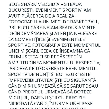
BLUE SHARK MEDGIDIA – STEAUA
BUCUREȘTI. EVENIMENT SPORTIV! AM
AVUT PLĂCEREA DE A REALIZA
FOTOGRAFII LA UN MECI DE BASKETBALL,
PRILEJ CU CARE NE-AM READUS AMINTE
DE ÎNDEMÂNAREA ŞI ATENȚIA NECESARE
LA COMPETIȚIILE ŞI EVENIMENTELE
SPORTIVE. FOTOGRAFIA ESTE MOMENTUL
UNEI MIŞCĂRI, CEEA CE ÎNSEAMNĂ CĂ
FRUMUSEȚEA EI SE REGĂSEŞTE ÎN
AMPLITUDINEA MOMENTULUI RESPECTIV,
IAR CEEA CE DEOSEBEŞTE EVENIMENTUL
SPORTIV DE NUNȚI ŞI BOTEZURI ESTE
IMPREVIZIBILITATEA: ŞTII CU SIGURANȚĂ
CÂND MIRII URMEAZĂ SĂ SE SĂRUTE SAU
CÂND PREOTUL URMEAZĂ SĂ BOTEZE
MICUȚUL, DAR NU ŞTII CU PRECIZIE
NICIODATĂ CÂND, ÎN URMA UNEI PASE