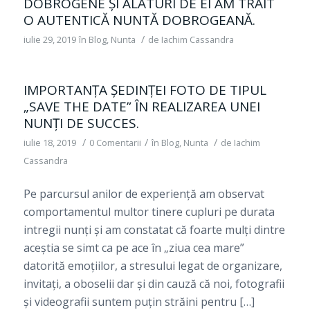
DOBROGENE ȘI ALĂTURI DE EI AM TRĂIT
O AUTENTICĂ NUNTĂ DOBROGEANĂ.
/
iulie 29, 2019
în
Blog
,
Nunta
de
Iachim Cassandra
IMPORTANȚA ŞEDINȚEI FOTO DE TIPUL
„SAVE THE DATE” ÎN REALIZAREA UNEI
NUNȚI DE SUCCES.
/
/
/
iulie 18, 2019
0 Comentarii
în
Blog
,
Nunta
de
Iachim
Cassandra
Pe parcursul anilor de experiență am observat
comportamentul multor tinere cupluri pe durata
intregii nunți şi am constatat că foarte mulți dintre
aceştia se simt ca pe ace în „ziua cea mare”
datorită emoțiilor, a stresului legat de organizare,
invitați, a oboselii dar şi din cauză că noi, fotografii
şi videografii suntem puțin străini pentru […]