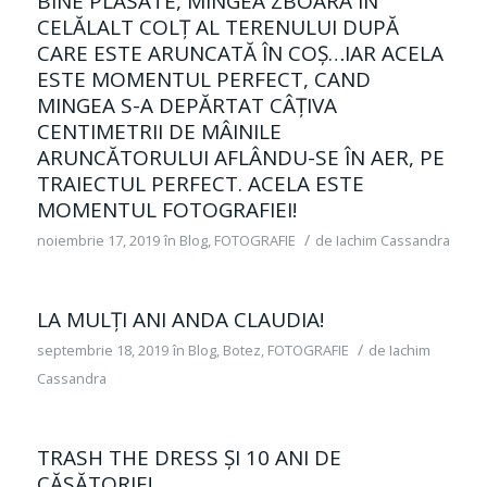
BINE PLASATE, MINGEA ZBOARĂ IN
CELĂLALT COLȚ AL TERENULUI DUPĂ
CARE ESTE ARUNCATĂ ÎN COŞ…IAR ACELA
ESTE MOMENTUL PERFECT, CAND
MINGEA S-A DEPĂRTAT CÂȚIVA
CENTIMETRII DE MÂINILE
ARUNCĂTORULUI AFLÂNDU-SE ÎN AER, PE
TRAIECTUL PERFECT. ACELA ESTE
MOMENTUL FOTOGRAFIEI!
/
noiembrie 17, 2019
în
Blog
,
FOTOGRAFIE
de
Iachim Cassandra
LA MULȚI ANI ANDA CLAUDIA!
/
septembrie 18, 2019
în
Blog
,
Botez
,
FOTOGRAFIE
de
Iachim
Cassandra
TRASH THE DRESS ȘI 10 ANI DE
CĂSĂTORIE!