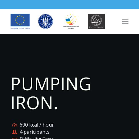
PUMPING
IRON
.
600 kcal / hour
4 paricipants