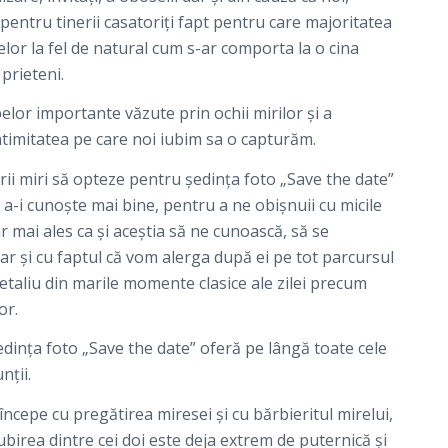
 pentru tinerii casatoriți fapt pentru care majoritatea
elor la fel de natural cum s-ar comporta la o cina
prieteni.
elor importante văzute prin ochii mirilor şi a
intimitatea pe care noi iubim sa o capturăm.
rii miri să opteze pentru şedința foto „Save the date”
a-i cunoşte mai bine, pentru a ne obişnuii cu micile
dar mai ales ca şi aceştia să ne cunoască, să se
ar şi cu faptul că vom alerga după ei pe tot parcursul
etaliu din marile momente clasice ale zilei precum
or.
dința foto „Save the date” oferă pe lângă toate cele
nții.
începe cu pregătirea miresei şi cu bărbieritul mirelui,
birea dintre cei doi este deja extrem de puternică şi