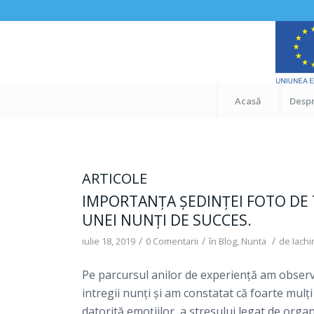
Acasă
Despr
ARTICOLE
IMPORTANȚA ŞEDINȚEI FOTO DE T
UNEI NUNȚI DE SUCCES.
/
/
/
iulie 18, 2019
0 Comentarii
în
Blog
,
Nunta
de
Iach
Pe parcursul anilor de experiență am obser
intregii nunți şi am constatat că foarte mulți
datorită emoțiilor, a stresului legat de organi