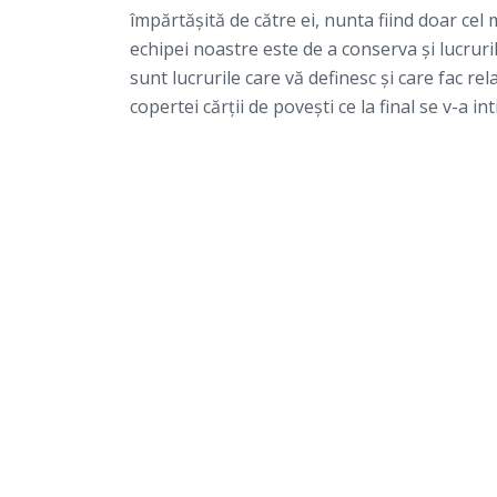
împărtăşită de către ei, nunta fiind doar cel 
echipei noastre este de a conserva şi lucrur
sunt lucrurile care vă definesc şi care fac rel
copertei cărții de poveşti ce la final se v-a 